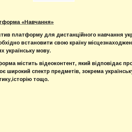
тформа «Навчання»
стив платформу для дистанційного навчання ук
обхідно встановити свою країну місцезнаходжен
х українську мову.
орма містить відеоконтент, який відповідає про
є широкий спектр предметів, зокрема українську 
тику,історію тощо.