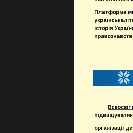
Платформа міс
українськаліте
історія Украї
правознавства
Всеосвіт
підвищуватикв
організації д