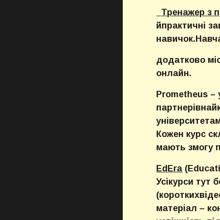
Тренажер з п
йпрактичні з
навичок.Навч
додатково міс
онлайн.
Prometheus – 
партнерівнайк
університета
Кожен курс ск
мають змогу 
EdEra
(Educati
Усікурси тут 
(короткихвід
матеріал – ко