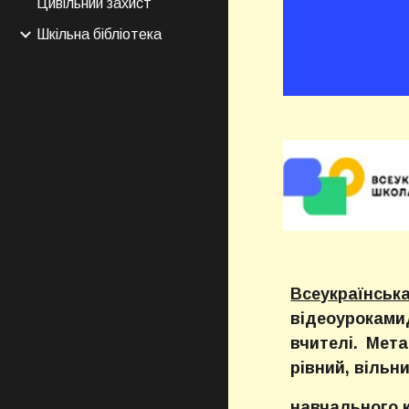
Цивільний захист
Шкільна бібліотека
Всеукраїнсь
відеоуроками
вчителі. Мет
рівний, вільн
навчального 