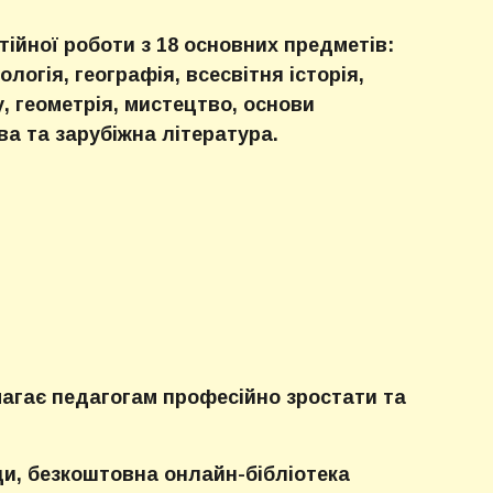
ійної роботи з 18 основних предметів:
ологія, географія, всесвітня історія,
у, геометрія, мистецтво, основи
ва та зарубіжна література.
агає педагогам професійно зростати та
я
ади, безкоштовна онлайн-бібліотека