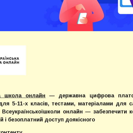
ка школа онлайн
— державна цифрова платфо
для 5-11-х класів, тестами, матеріалами для 
а Всеукраїнськоїшколи онлайн — забезпечити к
ий і безоплатний доступ доякісного
контенту.