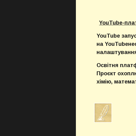
YouTube-пла
YouTube запу
на YouTubeне
налаштування
Освітня платф
Проєкт охоплю
хімію, матема