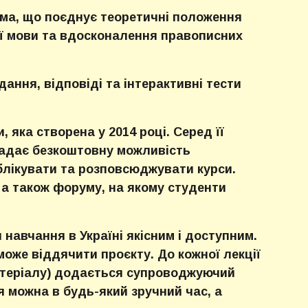
ма, що поєднує теоретичні положення
ої мови та вдосконалення правописних
ання, відповіді та інтерактивні тести
, яка створена у 2014 році. Серед її
надає безкоштовну можливість
блікувати та розповсюджувати курси.
 а також форуму, на якому студенти
и навчання в Україні якісним і доступним.
 може віддячити проєкту. До кожної лекції
матеріалу) додається супроводжуючий
я можна в будь-який зручний час, а