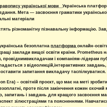
равопису української мови
Українська платфор
авдання. Мета — засвоєння граматики українськ
альні матеріали
тять різноманітну пізнавальну інформацію. Завд
українська безоплатна
платформа
онлайн-освіти
ращі заклади вищої освіти країни. Prometheus 
м, провіднимвикладачам і компаніям-лідерам пу
ладається з відеолекцій,інтерактивних завдань,
поставити запитання викладачу таспілкуватися.
on Era) – освітній проєкт, що має на меті зробит
безоплатні, проте після закінчення кожен охочий
ео, запитань і завдань для кращого засвоєння 
нспект зілюстраціями та поясненнями. Навчатис