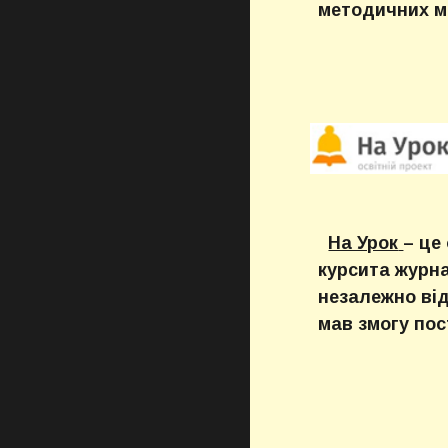
методичних ма
На Урок
– це
курсита журн
незалежно від
мав змогу по